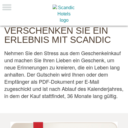
Cart Item Added: {0}, Current Quantity: {1}
Shopping Cart cleared
Cart Item Increased: {0}, Current Quantity: {1}
Cart Item Decreased: {0}, Current Quantity: {1}
Pop-up opened: Terms and Conditions.
VERSCHENKEN SIE EIN
Pop-up opened: Data protection policies.
ERLEBNIS MIT SCANDIC
Edit GiftCard Loading
Edit GiftCard Loaded
Nehmen Sie den Stress aus dem Geschenkeinkauf
Edit GiftCard closing
und machen Sie Ihren Lieben ein Geschenk, um
Edit GiftCard closed
neue Erinnerungen zu kreieren, die ein Leben lang
anhalten. Der Gutschein wird Ihnen oder dem
Empfänger als PDF-Dokument per E-Mail
zugeschickt und ist nach Ablauf des Kalenderjahres,
in dem der Kauf stattfindet, 36 Monate lang gültig.